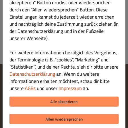
akzeptieren" Button drückst oder wiedersprichen
Köfte Petty mit Rindfleisch Salat Tomaten und Zwiebeln
durch den "Allen wiedersprechen" Button. Diese
Einstellungen kannst du jederzeit wieder erreichen
*A,N
und nachträglich deine Zustimmung zurück ziehen (in
der Datenschutzerklärung und in der Fußzeile
unserer Webseite).
Für weitere Informationen bezülgich des Vorgehens,
der Terminologie (z.B. "cookies", "Marketing" und
"Statistiken") und deiner Rechte, sieh dir bitte unsere
Datenschutzerklärung
an. Wenn du weitere
Informationen erhalten möchtest, schau dir bitte
Cookie-Einstellungen ändern
Kontaktiere uns
unsere
AGBs
und unser
Impressum
an.
Datenschutzerklärung
Allgemeine Geschäftsbedingungen
Alle akzeptieren
Impressum
ZAHLUNGSARTEN BEI ABHOLUNG
Allen wiedersprechen