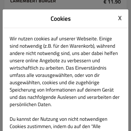
CAMEMBERT BURGER
€ 11.90
X
Gebackenem Camembert mit Salat, Tomaten, Gurken, Rucola
Cookies
und Preiselbeeren
*A,N,M,G
Wir nutzen cookies auf unserer Webseite. Einige
sind notwendig (z.B. für den Warenkorb), während
andere nicht notwendig sind, uns aber dabei helfen
unsere online Angebote zu verbessern und
BRIE CHEESBURGER
€ 11.90
wirtschaftlich zu arbeiten. Das Einverständnis
umfass alle vorausgewählten, oder von dir
Rindfleisch mit Gegrilltem Brie, Salat, Tomaten, Gurken und
ausgewählten, cookies und die zugehörige
Preiselbeeren
Speicherung von Informationen auf deinem Gerät
und das nachfolgende Auslesen und verarbeiten der
persönlichen Daten.
Du kannst der Nutzung von nicht notwendigen
KÖFTE BURGER
€ 9.90
Cookies zustimmen, indem du auf den "Alle